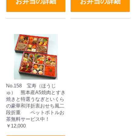
お弁当の詳細
お弁当の詳細
No.158 宝寿（ほうじ
ゅ） 熊本産A5焼肉とすき
焼きと特選うなぎといくら
の豪華和洋折衷おせち風二
段折重 ペットボトルお
茶無料サービス中！
￥12,000