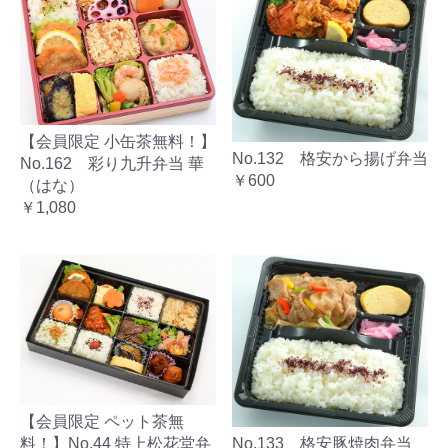
【会員限定 小缶茶無料！】
No.132 格安から揚げ弁当
No.162 彩り九升弁当 華
￥600
（はな）
￥1,080
【会員限定 ペット茶無
料！】No.44 特上松花堂弁
No.133 格安豚焼肉弁当