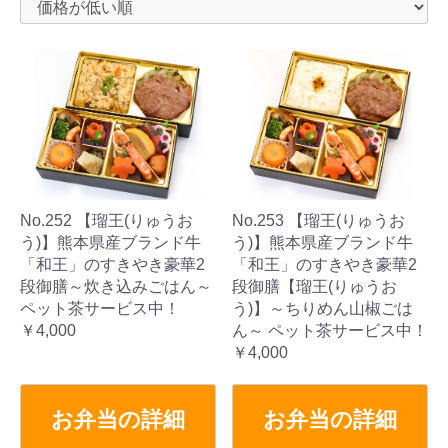
No.252 【瑠王(りゅうお
No.253 【瑠王(りゅうお
う)】熊本県産ブランド牛
う)】熊本県産ブランド牛
「和王」のすきやき豪華2
「和王」のすきやき豪華2
段御膳～炊き込みごはん～
段御膳【瑠王(りゅうお
ペット茶サービス中！
う)】～ちりめん山椒ごは
￥4,000
ん～ ペット茶サービス中！
￥4,000
お弁当の詳細
お弁当の詳細