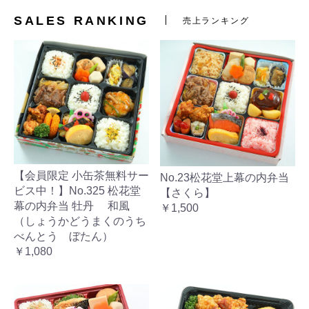
SALES RANKING
売上ランキング
【会員限定 小缶茶無料サー
No.23松花堂上幕の内弁当
ビス中！】No.325 松花堂
【さくら】
幕の内弁当 牡丹 和風
￥1,500
（しょうかどうまくのうち
べんとう ぼたん）
￥1,080