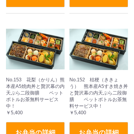
No.153 花梨（かりん）熊
No.152 桔梗（ききょ
本産A5焼肉丼と贅沢幕の内
う） 熊本産A5すき焼き丼
天ぷら二段御膳 ペット
と贅沢幕の内天ぷら二段御
ボトルお茶無料サービス
膳 ペットボトルお茶無
中！
料サービス中！
￥5,400
￥5,400
お弁当の詳細
お弁当の詳細