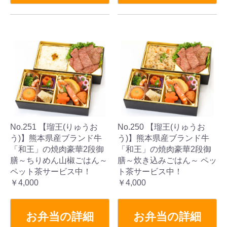
No.251 【瑠王(りゅうお
No.250 【瑠王(りゅうお
う)】熊本県産ブランド牛
う)】熊本県産ブランド牛
「和王」の焼肉豪華2段御
「和王」の焼肉豪華2段御
膳～ちりめん山椒ごはん～
膳～炊き込みごはん～ ペッ
ペット茶サービス中！
ト茶サービス中！
￥4,000
￥4,000
お弁当の詳細
お弁当の詳細