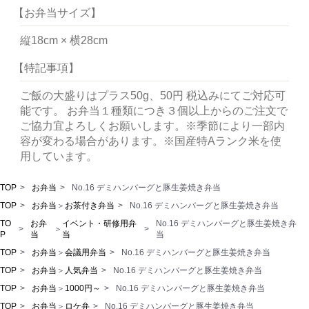
【お弁当サイズ】
縦18cm × 横28cm
【特記事項】
ご飯の大盛りはプラス50g、50円 税込みにてご対応可
能です。
お弁当１種類につき３個以上からのご注文で
ご協力宜よろしくお願いします。※季節により一部内
容が変わる場合があります。※国産特Aランク米を使
用しています。
TOP
お弁当
No.16 デミハンバーグと豚生姜焼き弁当
TOP
お弁当
＞
お茶付き弁当
No.16 デミハンバーグと豚生姜焼き弁当
TO
お弁
イベント・研修用弁
No.16 デミハンバーグと豚生姜焼き弁
＞
P
当
当
当
TOP
お弁当
＞
会議用弁当
No.16 デミハンバーグと豚生姜焼き弁当
TOP
お弁当
＞
人気弁当
No.16 デミハンバーグと豚生姜焼き弁当
TOP
お弁当
＞
1000円～
No.16 デミハンバーグと豚生姜焼き弁当
TOP
お弁当
＞
ロケ弁
No.16 デミハンバーグと豚生姜焼き弁当