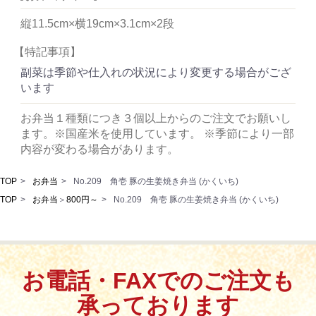
縦11.5cm×横19cm×3.1cm×2段
【特記事項】
副菜は季節や仕入れの状況により変更する場合がござ
います
お弁当１種類につき３個以上からのご注文でお願いし
ます。※国産米を使用しています。
※季節により一部
内容が変わる場合があります。
TOP
お弁当
No.209 角壱 豚の生姜焼き弁当 (かくいち)
TOP
お弁当
＞
800円～
No.209 角壱 豚の生姜焼き弁当 (かくいち)
お電話・FAXでのご注文も
承っております